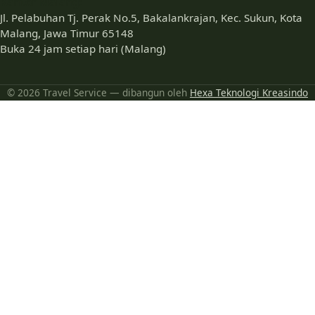
Kantor Malang:
Jl. Pelabuhan Tj. Perak No.5, Bakalankrajan, Kec. Sukun, Kota
Malang, Jawa Timur 65148
Buka 24 jam setiap hari (Malang)
© 2026 Travel Service — dibangun oleh
Hexa Teknologi Kreasindo