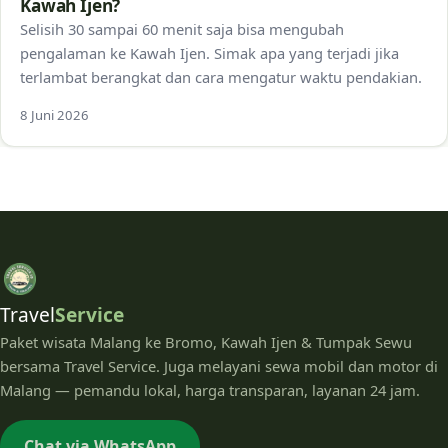
Kawah Ijen?
Selisih 30 sampai 60 menit saja bisa mengubah
pengalaman ke Kawah Ijen. Simak apa yang terjadi jika
terlambat berangkat dan cara mengatur waktu pendakian.
8 Juni 2026
Travel
Service
Paket wisata Malang ke Bromo, Kawah Ijen & Tumpak Sewu
bersama Travel Service. Juga melayani sewa mobil dan motor di
Malang — pemandu lokal, harga transparan, layanan 24 jam.
Chat via WhatsApp