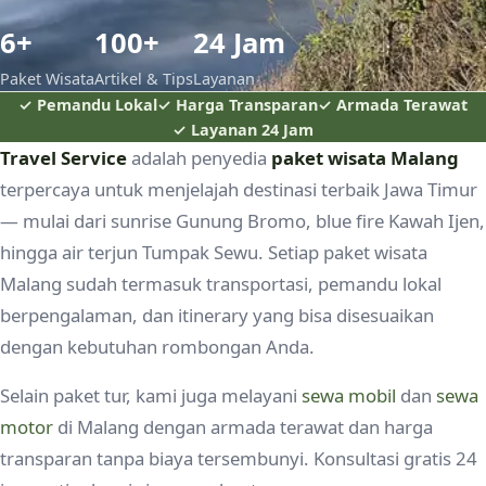
6+
100+
24 Jam
Paket Wisata
Artikel & Tips
Layanan
✓ Pemandu Lokal
✓ Harga Transparan
✓ Armada Terawat
✓ Layanan 24 Jam
Travel Service
adalah penyedia
paket wisata Malang
terpercaya untuk menjelajah destinasi terbaik Jawa Timur
— mulai dari sunrise Gunung Bromo, blue fire Kawah Ijen,
hingga air terjun Tumpak Sewu. Setiap paket wisata
Malang sudah termasuk transportasi, pemandu lokal
berpengalaman, dan itinerary yang bisa disesuaikan
dengan kebutuhan rombongan Anda.
Selain paket tur, kami juga melayani
sewa mobil
dan
sewa
motor
di Malang dengan armada terawat dan harga
transparan tanpa biaya tersembunyi. Konsultasi gratis 24