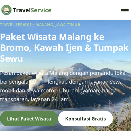
Travel
Service
TRAVEL SERVICE · MALANG, JAWA TIMUR
Paket Wisata Malang ke
Bromo, Kawah Ijen & Tumpak
Sewu
Pesan paket wisata Malang dengan pemandu lokal
berpengalaman — lengkap dengan layanan sewa
mobil dan sewa motor. Liburan nyaman, harga
transparan, layanan 24 jam.
Lihat Paket Wisata
Konsultasi Gratis